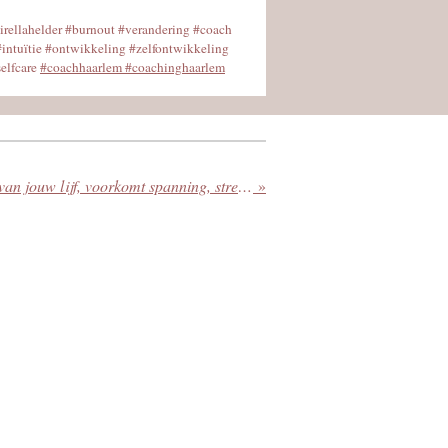
irellahelder #burnout #verandering #coach
 #intuïtie #ontwikkeling #zelfontwikkeling
selfcare
#coachhaarlem #coachinghaarlem
Luisteren naar de signalen van jouw lijf, voorkomt spanning, stress en uitval
»