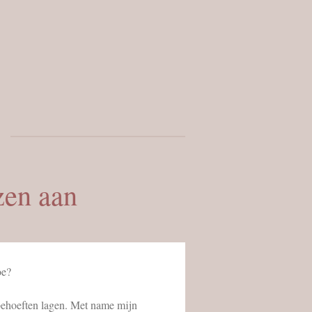
zen aan
oe?
 behoeften lagen. Met name mijn