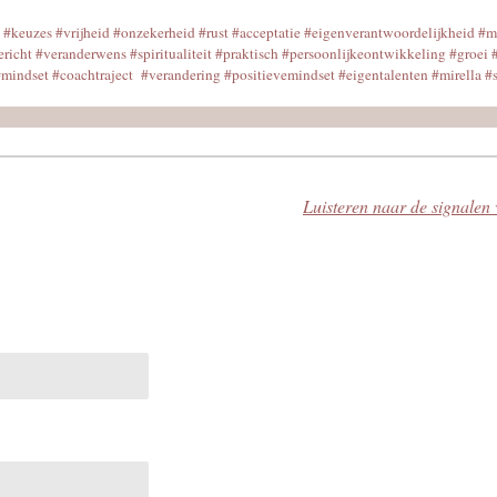
#keuzes #vrijheid #onzekerheid #rust #acceptatie #eigenverantwoordelijkheid #m
ericht #veranderwens #spiritualiteit #praktisch #persoonlijkeontwikkeling #groei
#mindset #coachtraject #verandering #positievemindset #eigentalenten #mirella #