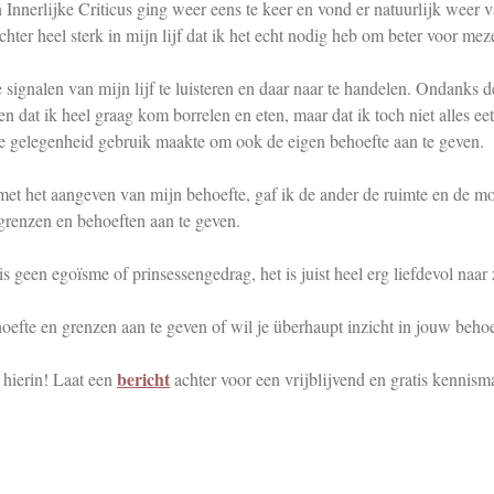
 Innerlijke Criticus ging weer eens te keer en vond er natuurlijk weer 
chter heel sterk in mijn lijf dat ik het echt nodig heb om beter voor meze
 signalen van mijn lijf te luisteren en daar naar te handelen. Ondanks de
dat ik heel graag kom borrelen en eten, maar dat ik toch niet alles eet
e gelegenheid gebruik maakte om ook de eigen behoefte aan te geven.
met het aangeven van mijn behoefte, gaf ik de ander de ruimte en de m
 grenzen en behoeften aan te geven.
 geen egoïsme of prinsessengedrag, het is juist heel erg liefdevol naar z
ehoefte en grenzen aan te geven of wil je überhaupt inzicht in jouw beh
bericht
 hierin!
Laat een
achter voor een vrijblijvend en gratis kennis