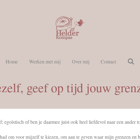
Home
Werken met mij
Over mij
Contact
ezelf, geef op tijd jouw gren
; egoïstisch of ben je daarmee juist ook heel liefdevol naar een ander t
ehad om voor mijzelf te kiezen, om aan te geven waar mijn grenzen en