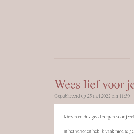
Ga
direct
naar
de
hoofdinhoud
Wees lief voor j
Gepubliceerd op 25 mei 2022 om 11:39
Kiezen en dus goed zorgen voor jezelf
In het verleden heb ik vaak moeite g