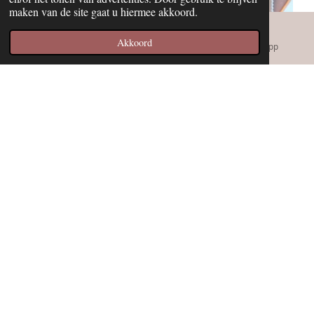
maken van de site gaat u hiermee akkoord.
Akkoord
E-mailadres
Instagram
WhatsApp
Kennismaking Workshop - Luister naar de signalen
van je lijf
Soms merk je dat je vooral doorgaat, terwijl je lichaam iets