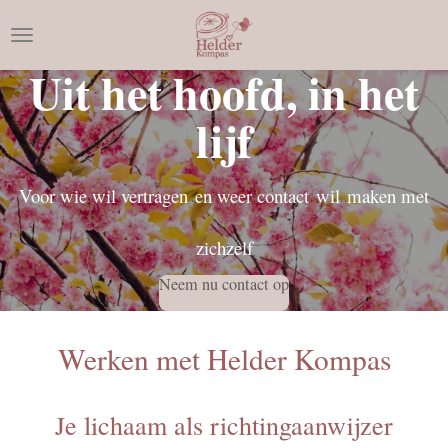
Ga
direct
Uit het hoofd, in het
naar
de
lijf
hoofdinhoud
Voor wie wil vertragen
en weer contact
wil
maken met
zichzelf
Neem nu contact op
Werken met Helder Kompas
Je lichaam als richtingaanwijzer