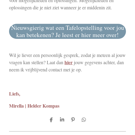
voor mogelijkheden en oplossingen. Mogelijkheden en
oplossingen die je niet ziet wanneer je er middenin zit.
Nieuwsgierig wat een Tafelopstelling voor jou
kan betekenen? Je leest er hier meer over!
Wil je liever een persoonlijk gesprek, zodat je meteen al jouw
hier
vragen kan stellen? Laat dan
jouw gegevens achter, dan
neem ik vrijblijvend contact met je op.
Liefs,
Mirella | Helder Kompas
D
S
P
D
e
h
i
e
l
a
n
l