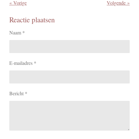
e
r
n
e
«
Vorige
Volgende
»
n
e
e
n
n
Reactie plaatsen
Naam *
E-mailadres *
Bericht *