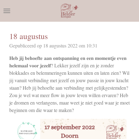
Ga
direct
naar
de
18 augustus
hoofdinhoud
Gepubliceerd op 18 augustus 2022 om 10:31
𝐇𝐞𝐛 𝐣𝐢𝐣 𝐛𝐞𝐡𝐨𝐞𝐟𝐭𝐞 𝐚𝐚𝐧 𝐨𝐧𝐭𝐬𝐩𝐚𝐧𝐧𝐢𝐧𝐠 𝐞𝐧 𝐞𝐞𝐧 𝐦𝐨𝐦𝐞𝐧𝐭𝐣𝐞 𝐞𝐯𝐞𝐧
𝐡𝐞𝐥𝐞𝐦𝐚𝐚𝐥 𝐯𝐨𝐨𝐫 𝐣𝐞𝐳𝐞𝐥𝐟? Lekker jezelf zijn en je zonder
blokkades en belemmeringen kunnen uiten en laten zien? Wil
jij vanuit verbinding met jezelf en jouw passie in jouw kracht
staan? Heb jij behoefte aan verbinding met gelijkgestemden?
Zou je wel wat meer flow in jouw leven willen ervaren? Heb
je dromen en verlangens, maar weet je niet goed waar je moet
beginnen om die waar te maken?