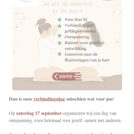
𝐃𝐚𝐧 𝐢𝐬 𝐨𝐧𝐳𝐞
𝐯𝐞𝐫𝐛𝐢𝐧𝐝𝐢𝐧𝐠𝐬𝐝𝐚𝐠
𝐦𝐢𝐬𝐬𝐜𝐡𝐢𝐞𝐧 𝐰𝐚𝐭 𝐯𝐨𝐨𝐫 𝐣𝐨𝐮!
zaterdag 17 september
Op
organiseren wij een dag van
ontspanning, even helemaal voor jezelf, samen met anderen.