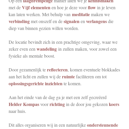
laagdrempelige
kennismaken
Op een
manier laten we je
Vijf elementen
flow
met de
en hoe je deze voor
in je leven
meditatie
kan laten werken. Met behulp van
maken we
verbinding
signalen
verlangens
met onszelf en de
en
die
diep van binnen gezien willen worden.
De locatie bevindt zich in een prachtige omgeving, waar we
wandeling
zeker even een
in zullen maken, voor zowel een
fysieke als mentale boost.
reflecteren
Door gezamenlijk te
, komen eventuele blokkades
ruimte
aan het licht en zullen wij de
faciliteren om tot
oplossingsgerichte
inzichten
te komen.
Aan het einde van de dag ga je met een zelf gecreëerd
Helder Kompas
richting
koers
voor
in de door jou gekozen
naar huis.
ondersteunende
Dit alles organiseren wij in een natuurlijke