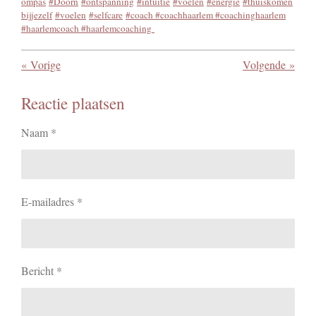
ompas
#Doorn
#ontspanning
#intuitie
#voelen
#energie
#thuiskomen
bijjezelf
#voelen
#selfcare
#coach
#coachhaarlem #coachinghaarlem
#haarlemcoach #haarlemcoaching
«
Vorige
Volgende
»
Reactie plaatsen
Naam *
E-mailadres *
Bericht *