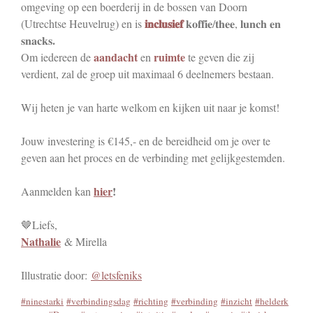
omgeving op een boerderij in de bossen van Doorn
𝐢𝐧𝐜𝐥𝐮𝐬𝐢𝐞𝐟
(Utrechtse Heuvelrug) en is
𝐤𝐨𝐟𝐟𝐢𝐞/𝐭𝐡𝐞𝐞, 𝐥𝐮𝐧𝐜𝐡 𝐞𝐧
.
𝐬𝐧𝐚𝐜𝐤𝐬
aandacht
ruimte
Om iedereen de
en
te geven die zij
verdient, zal de groep uit maximaal 6 deelnemers bestaan.
Wij heten je van harte welkom en kijken uit naar je komst!
Jouw investering is €145,- en de bereidheid om je over te
geven aan het proces en de verbinding met gelijkgestemden.
hier
!
Aanmelden kan
🤎Liefs,
Nathalie
& Mirella
Illustratie door:
@letsfeniks
#ninestarki
#verbindingsdag
#richting
#verbinding
#inzicht
#helderk