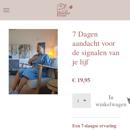
Ga
direct
naar
de
7 Dagen
hoofdinhoud
aandacht voor
de signalen van
je lijf
€ 19,95
In
winkelwagen
Een 7-daagse ervaring