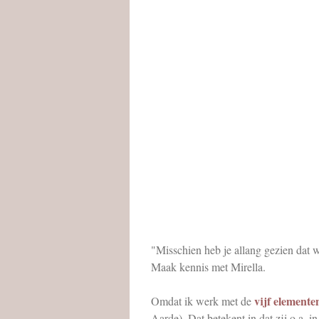
"Misschien heb je allang gezien dat
Maak kennis met Mirella.
vijf elemente
Omdat ik werk met de
Aarde). Dat betekent in dat zij o.a. in