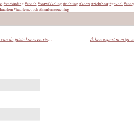
as
#verbinding
#coach
#ontwikkeling
#richting
#koers
#zichtbaar
#gevoel
#ener
ghaarlem #haarlemcoach #haarlemcoaching
Een Helder Kompas voor het behouden van de juiste koers en richting
Ik ben expert in mijn v