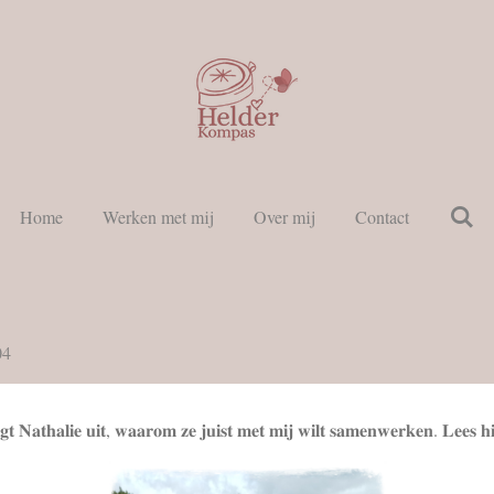
Home
Werken met mij
Over mij
Contact
04
𝐭 𝐍𝐚𝐭𝐡𝐚𝐥𝐢𝐞 𝐮𝐢𝐭, 𝐰𝐚𝐚𝐫𝐨𝐦 𝐳𝐞 𝐣𝐮𝐢𝐬𝐭 𝐦𝐞𝐭 𝐦𝐢𝐣 𝐰𝐢𝐥𝐭 𝐬𝐚𝐦𝐞𝐧𝐰𝐞𝐫𝐤𝐞𝐧. 𝐋𝐞𝐞𝐬 𝐡