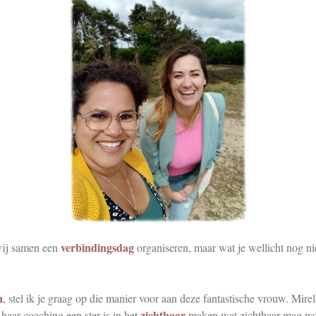
verbindingsdag
 wij samen een
organiseren, maar wat je wellicht nog ni
n
, stel ik je graag op die manier voor aan deze fantastische vrouw. Mirel
zichtbaar
 haar coaching een ster is in het
maken wat zichtbaar mag wor