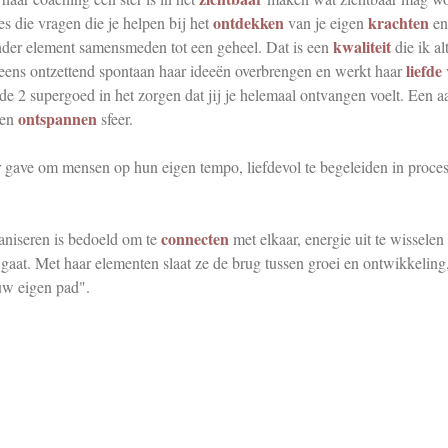
ontdekken
krachten
es die vragen die je helpen bij het
van je eigen
e
kwaliteit
nder element samensmeden tot een geheel. Dat is een
die ik a
liefde
eens ontzettend spontaan haar ideeën overbrengen en werkt haar
rde 2 supergoed in het zorgen dat jij je helemaal ontvangen voelt. Een a
ontspannen
een
sfeer.
r gave om mensen op hun eigen tempo, liefdevol te begeleiden in proce
connecten
niseren is bedoeld om te
met elkaar, energie uit te wisselen
f gaat. Met haar elementen slaat ze de brug tussen groei en ontwikkeling
ouw eigen pad".