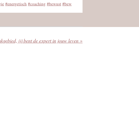
gie
#energetisch
#coaching
#bewust
#bew
akgebied, jij bent de expert in jouw leven
»