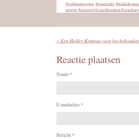
#verbindingsdag
#ninestarki
#helderkomp
ustzijn
#intuitief
#coachhaarlem #coachin
«
Reactie plaatsen
Naam *
E-mailadres *
Bericht *