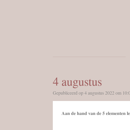
Ga
direct
naar
de
hoofdinhoud
4 augustus
Gepubliceerd op 4 augustus 2022 om 10:
𝐀𝐚𝐧 𝐝𝐞 𝐡𝐚𝐧𝐝 𝐯𝐚𝐧 𝐝𝐞 𝟓 𝐞𝐥𝐞𝐦𝐞𝐧𝐭𝐞𝐧 𝐥𝐞𝐠