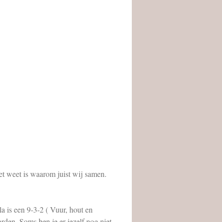
et weet is waarom juist wij samen.
la is een 9-3-2 ( Vuur, hout en
den. Soms ben je er jezelf nog niet